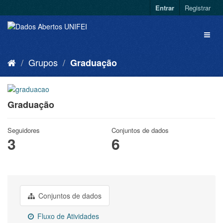
Entrar
Registrar
Grupos
Graduação
Graduação
Seguidores
Conjuntos de dados
3
6
Conjuntos de dados
Fluxo de Atividades