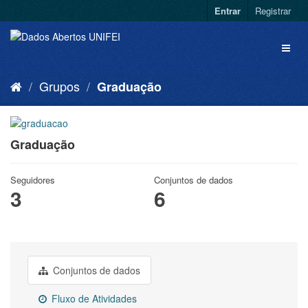
Entrar
Registrar
Grupos
Graduação
Graduação
Seguidores
Conjuntos de dados
3
6
Conjuntos de dados
Fluxo de Atividades