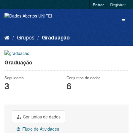
Entrar
Registrar
Grupos
Graduação
Graduação
Seguidores
Conjuntos de dados
3
6
Conjuntos de dados
Fluxo de Atividades