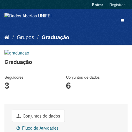
Entrar
Registrar
Grupos
Graduação
Graduação
Seguidores
Conjuntos de dados
3
6
Conjuntos de dados
Fluxo de Atividades