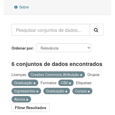
Sobre
Ordenar por
6 conjuntos de dados encontrados
Licenças:
Creative Commons Atribuição
Grupos:
Graduação
Formatos:
CSV
Etiquetas:
Ingressantes
Graduação
Cursos
Alunos
Filtrar Resultados