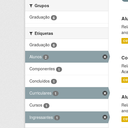
Grupos
Graduação
6
Al
Rel
ano
Etiquetas
CS
Graduação
6
Alunos
Co
2
Rel
Componentes
1
Aca
CS
Concluídos
1
Curriculares
1
Al
Rel
Cursos
1
ano
Ingressantes
1
CS