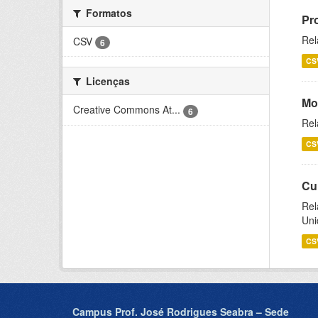
Formatos
Pr
Rel
CSV
6
CS
Licenças
Mo
Creative Commons At...
6
Rel
CS
Cu
Rel
Uni
CS
Campus Prof. José Rodrigues Seabra – Sede