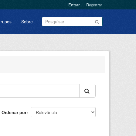
Entrar
Registrar
rupos
Sobre
Ordenar por