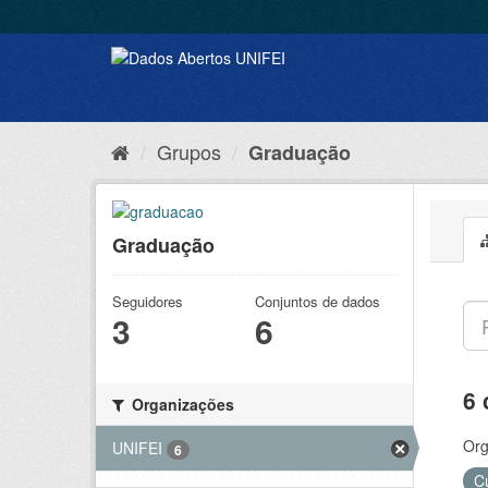
Grupos
Graduação
Graduação
Seguidores
Conjuntos de dados
3
6
6 
Organizações
Org
UNIFEI
6
C