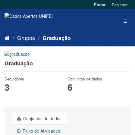
Entrar
Registrar
Grupos
Graduação
Graduação
Seguidores
Conjuntos de dados
3
6
Conjuntos de dados
Fluxo de Atividades