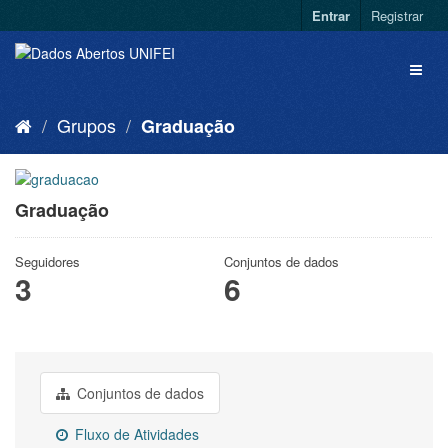
Entrar
Registrar
Grupos
Graduação
Graduação
Seguidores
Conjuntos de dados
3
6
Conjuntos de dados
Fluxo de Atividades