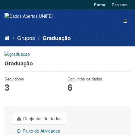
Entrar
Registrar
Grupos
Graduação
Graduação
Seguidores
Conjuntos de dados
3
6
Conjuntos de dados
Fluxo de Atividades