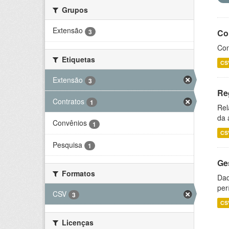
Grupos
Extensão
3
Co
Con
Etiquetas
CS
Extensão
3
Re
Contratos
1
Rel
da 
Convênios
1
CS
Pesquisa
1
Ge
Formatos
Dad
per
CSV
3
CS
Licenças