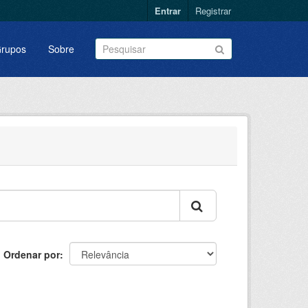
Entrar
Registrar
rupos
Sobre
Ordenar por