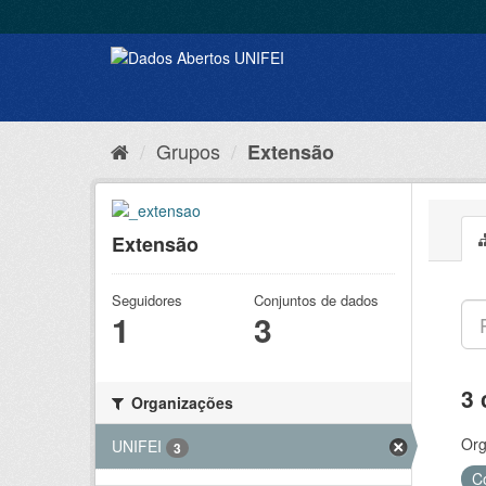
Grupos
Extensão
Extensão
Seguidores
Conjuntos de dados
1
3
3 
Organizações
Org
UNIFEI
3
C