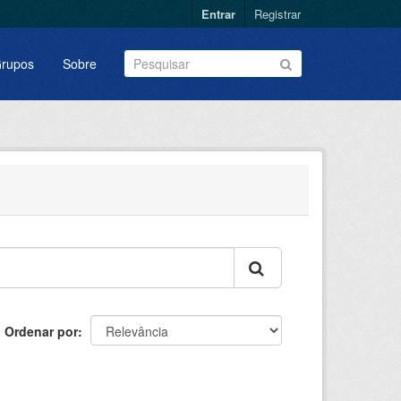
Entrar
Registrar
rupos
Sobre
Ordenar por