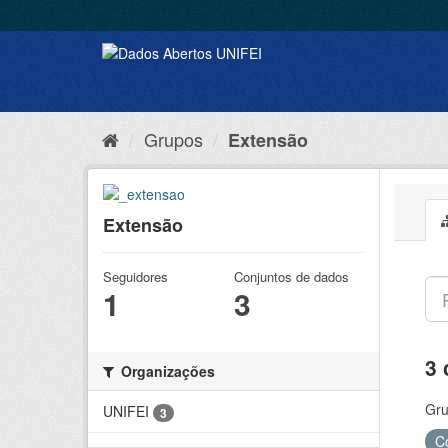
Grupos
Extensão
Extensão
Seguidores
Conjuntos de dados
1
3
3 
Organizações
Gru
UNIFEI
3
C