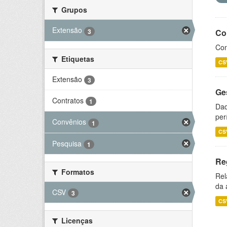
Grupos
Extensão
3
Co
Con
Etiquetas
CS
Extensão
3
Ge
Contratos
1
Dad
per
Convênios
1
CS
Pesquisa
1
Re
Formatos
Rel
da 
CSV
3
CS
Licenças