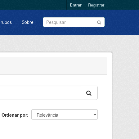
Entrar
Registrar
rupos
Sobre
Ordenar por