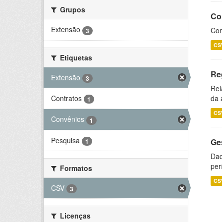
Grupos
Co
Extensão
Con
3
CS
Etiquetas
Re
Extensão
3
Rel
Contratos
da 
1
CS
Convênios
1
Pesquisa
Ge
1
Dad
per
Formatos
CS
CSV
3
Licenças