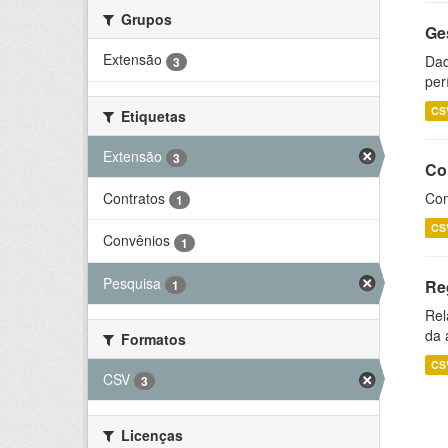
Grupos
Ge
Extensão
Dad
3
per
CS
Etiquetas
Extensão
3
Co
Contratos
Con
1
CS
Convênios
1
Pesquisa
Re
1
Rel
da 
Formatos
CS
CSV
3
Licenças