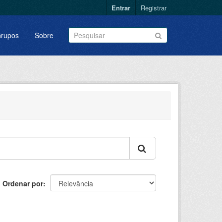
Entrar
Registrar
rupos
Sobre
Ordenar por