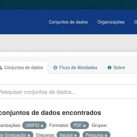
Conjuntos de dados
Organizações
G
Conjuntos de dados
Fluxo de Atividades
Sobre
conjuntos de dados encontrados
anizações:
UNIFEI
Formatos:
PDF
Grupos:
ós Graduação
Etiquetas:
Itajubá
Pesquisa