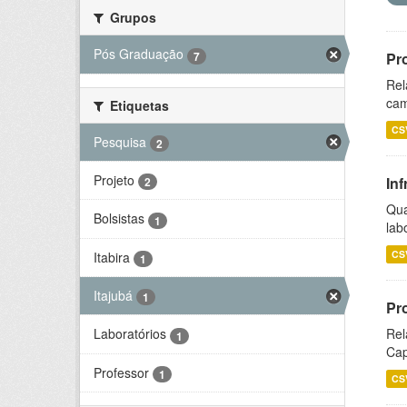
Grupos
Pós Graduação
7
Pr
Rel
cam
Etiquetas
CS
Pesquisa
2
Projeto
Inf
2
Qua
Bolsistas
1
lab
CS
Itabira
1
Itajubá
1
Pr
Rel
Laboratórios
1
Cap
Professor
1
CS