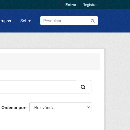
Entrar
Registrar
rupos
Sobre
Ordenar por