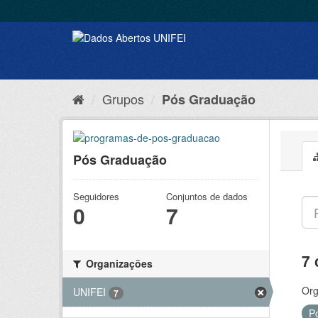
Grupos
Pós Graduação
Pós Graduação
Seguidores
Conjuntos de dados
0
7
7 
Organizações
Org
UNIFEI
7
P