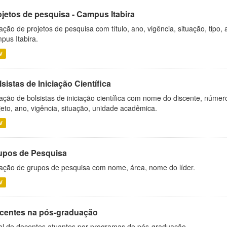
ojetos de pesquisa - Campus Itabira
ação de projetos de pesquisa com título, ano, vigência, situação, tipo
pus Itabira.
V
sistas de Iniciação Científica
ação de bolsistas de iniciação científica com nome do discente, número 
jeto, ano, vigência, situação, unidade acadêmica.
V
upos de Pesquisa
ação de grupos de pesquisa com nome, área, nome do líder.
V
centes na pós-graduação
al de docentes atuantes por programas de pós-graduação.