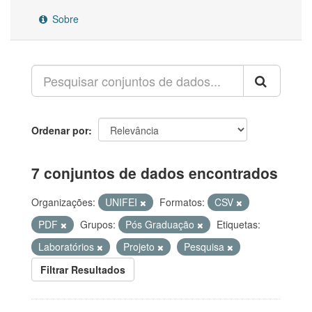
Sobre
Ordenar por
7 conjuntos de dados encontrados
Organizações:
UNIFEI
Formatos:
CSV
PDF
Grupos:
Pós Graduação
Etiquetas:
Laboratórios
Projeto
Pesquisa
Filtrar Resultados