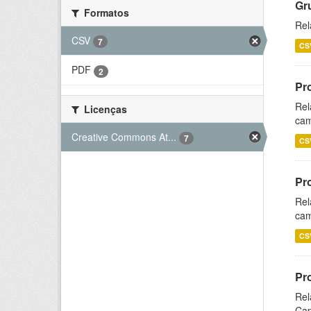
Gr
Formatos
Rel
CSV
7
CS
PDF
2
Pr
Rel
Licenças
cam
Creative Commons At...
7
CS
Pr
Rel
cam
CS
Pr
Rel
Cap