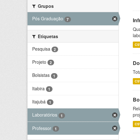
Grupos
Pós Graduação
7
Inf
Qua
lab
Etiquetas
CS
Pesquisa
2
Projeto
Do
2
Tot
Bolsistas
1
CS
Itabira
1
Bol
Itajubá
1
Rel
pro
Laboratórios
1
CS
Professor
1