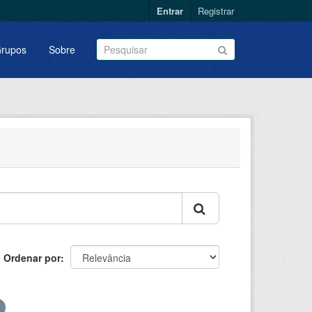
Entrar
Registrar
rupos
Sobre
Ordenar por