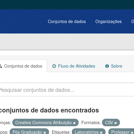
Conjuntos de dados
Organizações
G
Conjuntos de dados
Fluxo de Atividades
Sobre
conjuntos de dados encontrados
enças:
Creative Commons Atribuição
Formatos:
CSV
pos:
Pós Graduação
Etiquetas:
Laboratórios
Professor