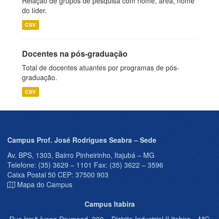
Relação de grupos de pesquisa com nome, área, nome
do líder.
CSV
Docentes na pós-graduação
Total de docentes atuantes por programas de pós-
graduação.
CSV
Campus Prof. José Rodrigues Seabra – Sede
Av. BPS, 1303, Bairro Pinheirinho, Itajubá – MG
Telefone: (35) 3629 – 1101 Fax: (35) 3622 – 3596
Caixa Postal 50 CEP: 37500 903
Mapa do Campus
Campus Itabira