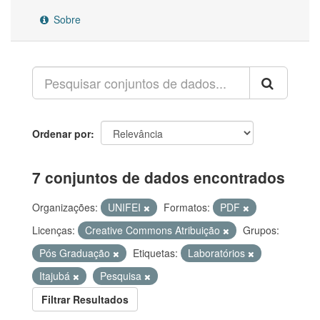
Sobre
Ordenar por
7 conjuntos de dados encontrados
Organizações:
UNIFEI
Formatos:
PDF
Licenças:
Creative Commons Atribuição
Grupos:
Pós Graduação
Etiquetas:
Laboratórios
Itajubá
Pesquisa
Filtrar Resultados