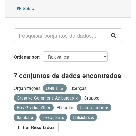
Sobre
Ordenar por
7 conjuntos de dados encontrados
Organizações:
UNIFEI
Licenças:
Creative Commons Atribuição
Grupos:
Pós Graduação
Etiquetas:
Laboratórios
Itajubá
Pesquisa
Bolsistas
Filtrar Resultados