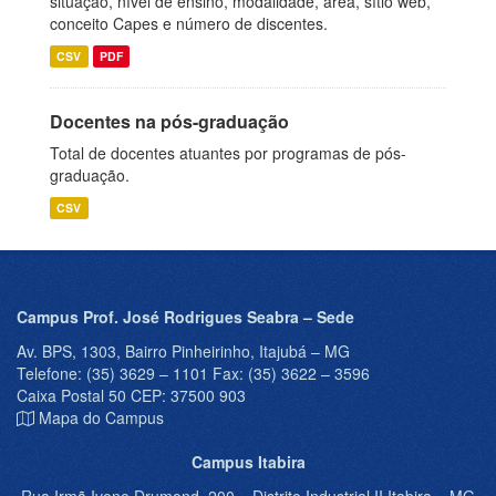
situação, nível de ensino, modalidade, área, sítio web,
conceito Capes e número de discentes.
CSV
PDF
Docentes na pós-graduação
Total de docentes atuantes por programas de pós-
graduação.
CSV
Campus Prof. José Rodrigues Seabra – Sede
Av. BPS, 1303, Bairro Pinheirinho, Itajubá – MG
Telefone: (35) 3629 – 1101 Fax: (35) 3622 – 3596
Caixa Postal 50 CEP: 37500 903
Mapa do Campus
Campus Itabira