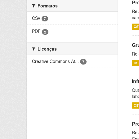
Pr
Formatos
Rel
cam
CSV
7
CS
PDF
2
Gr
Licenças
Rel
Creative Commons At...
7
CS
Inf
Qua
lab
CS
Pr
Rel
Cap