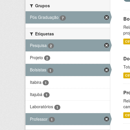
Grupos
Pós Graduação
7
Bol
Rel
pro
Etiquetas
CS
Pesquisa
2
Projeto
Do
2
Tot
Bolsistas
1
CS
Itabira
1
Pr
Itajubá
1
Rel
cam
Laboratórios
1
CS
Professor
1