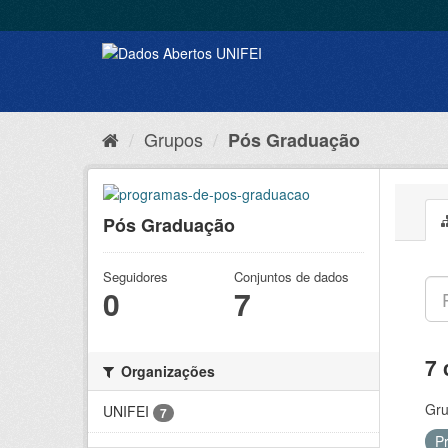
Grupos
Pós Graduação
Pós Graduação
Seguidores
Conjuntos de dados
0
7
7 
Organizações
Gru
UNIFEI
7
P