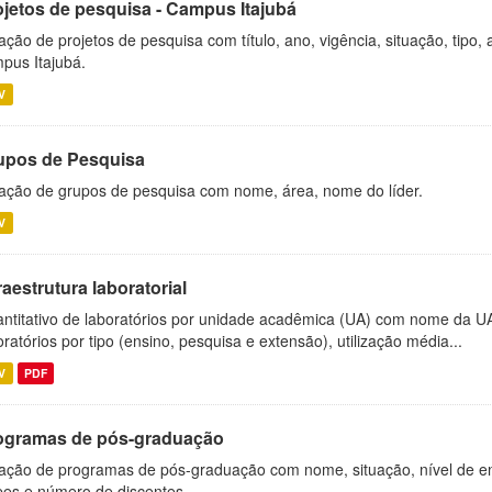
ojetos de pesquisa - Campus Itajubá
ação de projetos de pesquisa com título, ano, vigência, situação, tipo
pus Itajubá.
V
upos de Pesquisa
ação de grupos de pesquisa com nome, área, nome do líder.
V
raestrutura laboratorial
ntitativo de laboratórios por unidade acadêmica (UA) com nome da U
oratórios por tipo (ensino, pesquisa e extensão), utilização média...
V
PDF
ogramas de pós-graduação
ação de programas de pós-graduação com nome, situação, nível de ens
es e número de discentes.