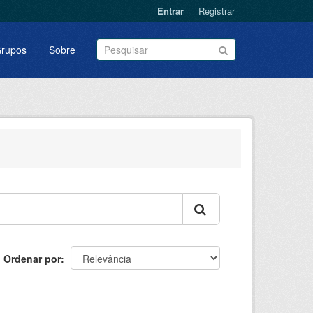
Entrar
Registrar
rupos
Sobre
Ordenar por