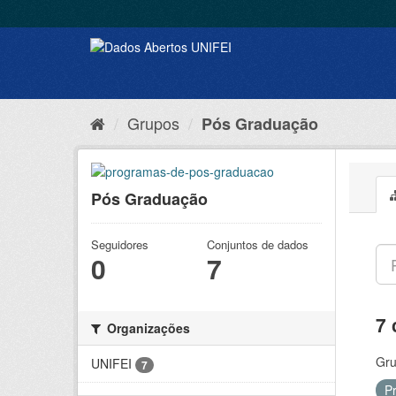
Grupos
Pós Graduação
Pós Graduação
Seguidores
Conjuntos de dados
0
7
7 
Organizações
Gru
UNIFEI
7
P