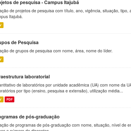
ojetos de pesquisa - Campus Itajubá
ação de projetos de pesquisa com título, ano, vigência, situação, tipo
pus Itajubá.
V
upos de Pesquisa
ação de grupos de pesquisa com nome, área, nome do líder.
V
raestrutura laboratorial
ntitativo de laboratórios por unidade acadêmica (UA) com nome da U
oratórios por tipo (ensino, pesquisa e extensão), utilização média...
V
PDF
ogramas de pós-graduação
ação de programas de pós-graduação com nome, situação, nível de ens
es e número de discentes.