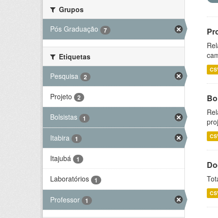
Grupos
Pós Graduação
7
Pr
Rel
cam
Etiquetas
CS
Pesquisa
2
Projeto
Bol
2
Rel
Bolsistas
1
pro
CS
Itabira
1
Itajubá
1
Do
Tot
Laboratórios
1
CS
Professor
1