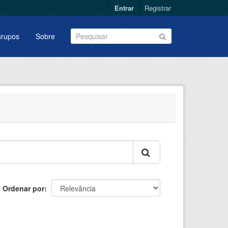
Entrar
Registrar
rupos
Sobre
Ordenar por