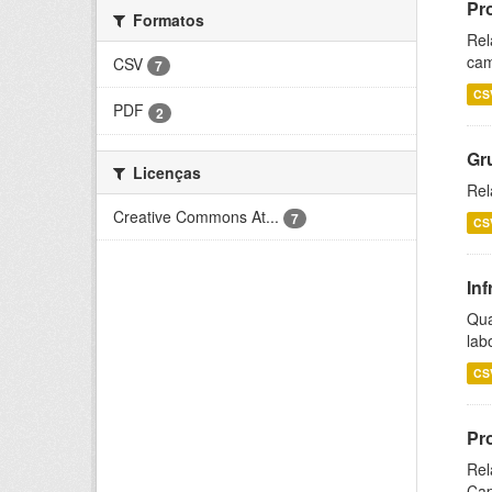
Pr
Formatos
Rel
cam
CSV
7
CS
PDF
2
Gr
Licenças
Rel
Creative Commons At...
7
CS
Inf
Qua
lab
CS
Pr
Rel
Cap