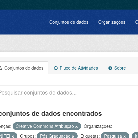
Conjuntos de dados
Organizações
G
Conjuntos de dados
Fluxo de Atividades
Sobre
conjuntos de dados encontrados
enças:
Creative Commons Atribuição
Organizações:
NIFEI
Grupos:
Pós Graduação
Etiquetas:
Pesquisa
I