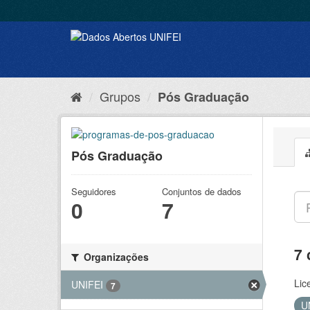
Grupos
Pós Graduação
Pós Graduação
Seguidores
Conjuntos de dados
0
7
7 
Organizações
Lic
UNIFEI
7
U