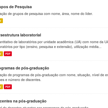
upos de Pesquisa
ação de grupos de pesquisa com nome, área, nome do líder.
V
raestrutura laboratorial
ntitativo de laboratórios por unidade acadêmica (UA) com nome da U
oratórios por tipo (ensino, pesquisa e extensão), utilização média...
V
PDF
ogramas de pós-graduação
ação de programas de pós-graduação com nome, situação, nível de ens
es e número de discentes.
V
PDF
centes na pós-graduação
al de docentes atuantes por programas de pós-graduação.