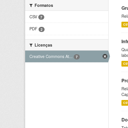
Formatos
Gr
Rel
CSV
7
CS
PDF
2
Inf
Licenças
Qua
lab
Creative Commons At...
7
CS
Pr
Rel
Cap
CS
Do
Tot