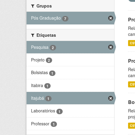
Grupos
Pós Graduação
7
Pr
Rel
cam
Etiquetas
CS
Pesquisa
2
Projeto
Pr
2
Rel
Bolsistas
1
cam
CS
Itabira
1
Itajubá
1
Bol
Rel
Laboratórios
1
pro
Professor
1
CS