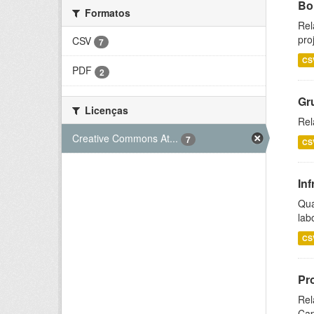
Bol
Formatos
Rel
pro
CSV
7
CS
PDF
2
Gr
Licenças
Rel
Creative Commons At...
7
CS
Inf
Qua
lab
CS
Pr
Rel
Cap