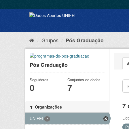
Grupos
Pós Graduação
Pós Graduação
Seguidores
Conjuntos de dados
0
7
7 
Organizações
Lic
UNIFEI
7
P