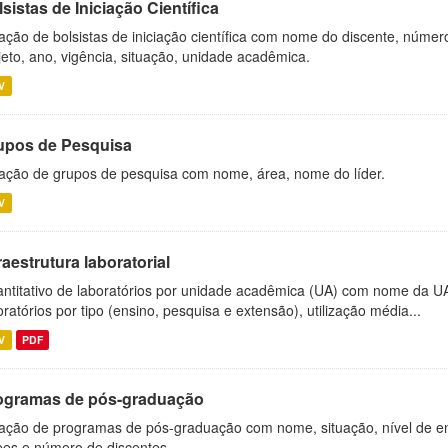
sistas de Iniciação Científica
ação de bolsistas de iniciação científica com nome do discente, número 
jeto, ano, vigência, situação, unidade acadêmica.
V
upos de Pesquisa
ação de grupos de pesquisa com nome, área, nome do líder.
V
raestrutura laboratorial
ntitativo de laboratórios por unidade acadêmica (UA) com nome da U
oratórios por tipo (ensino, pesquisa e extensão), utilização média...
V
PDF
ogramas de pós-graduação
ação de programas de pós-graduação com nome, situação, nível de ens
es e número de discentes.