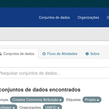
Conjuntos de dados
Organizações
G
Conjuntos de dados
Fluxo de Atividades
Sobre
conjuntos de dados encontrados
enças:
Creative Commons Atribuição
Etiquetas:
Projeto
rofessor
Organizações:
UNIFEI