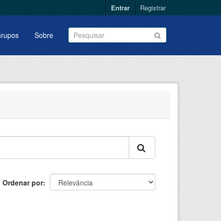
Entrar
Registrar
rupos
Sobre
Ordenar por