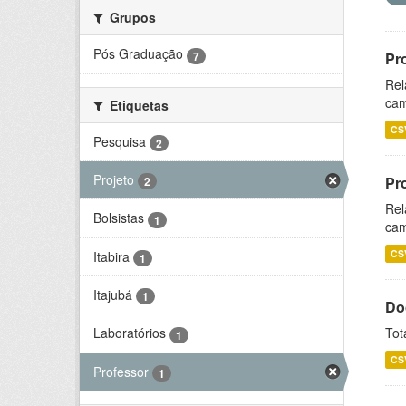
Grupos
Pós Graduação
7
Pr
Rel
cam
Etiquetas
CS
Pesquisa
2
Projeto
Pr
2
Rel
Bolsistas
1
cam
CS
Itabira
1
Itajubá
1
Do
Tot
Laboratórios
1
CS
Professor
1