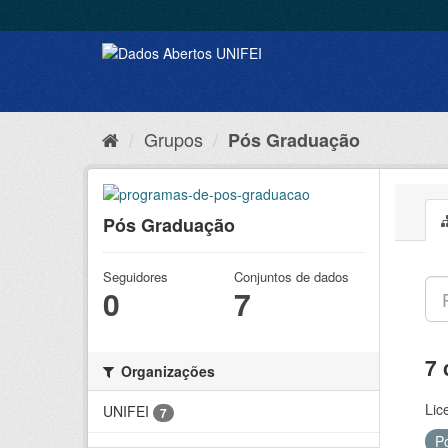
Grupos
Pós Graduação
Pós Graduação
Seguidores
Conjuntos de dados
0
7
7 
Organizações
Lic
UNIFEI
7
P