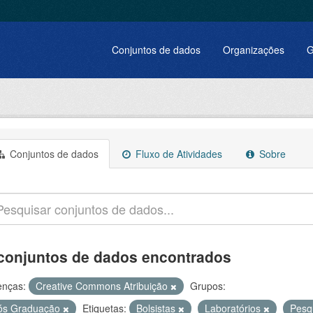
Conjuntos de dados
Organizações
G
Conjuntos de dados
Fluxo de Atividades
Sobre
conjuntos de dados encontrados
enças:
Creative Commons Atribuição
Grupos:
ós Graduação
Etiquetas:
Bolsistas
Laboratórios
Pesq