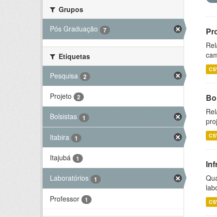
Grupos
Pós Graduação
7
Pr
Rel
cam
Etiquetas
CS
Pesquisa
2
Projeto
Bol
2
Rel
Bolsistas
1
pro
CS
Itabira
1
Itajubá
1
Inf
Qua
Laboratórios
1
lab
Professor
1
CS