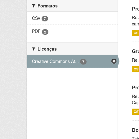
Formatos
Pr
Rel
CSV
7
cam
PDF
2
CS
Licenças
Gr
Rel
Creative Commons At...
7
CS
Pr
Rel
Cap
CS
Do
Tot