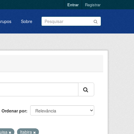
Entrar
Registrar
rupos
Sobre
Ordenar por
uisa
Itabira