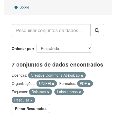
Sobre
Ordenar por
7 conjuntos de dados encontrados
Licenças:
Creative Commons Atribuição
Organizações:
UNIFEI
Formatos:
PDF
Etiquetas:
Bolsistas
Laboratórios
Pesquisa
Filtrar Resultados