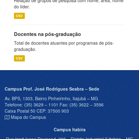
Relação de grupos de pesquisa com nome, área, nome
do líder.
CSV
Docentes na pós-graduação
Total de docentes atuantes por programas de pós-
graduação.
CSV
Campus Prof. José Rodrigues Seabra – Sede
Av. BPS, 1303, Bairro Pinheirinho, Itajubá – MG
Telefone: (35) 3629 – 1101 Fax: (35) 3622 – 3596
Caixa Postal 50 CEP: 37500 903
Mapa do Campus
Campus Itabira