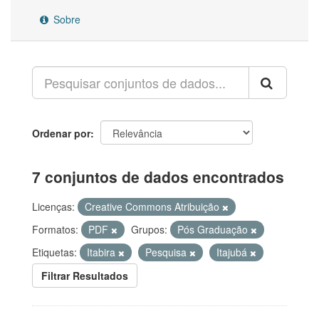
Sobre
Ordenar por
7 conjuntos de dados encontrados
Licenças:
Creative Commons Atribuição
Formatos:
PDF
Grupos:
Pós Graduação
Etiquetas:
Itabira
Pesquisa
Itajubá
Filtrar Resultados