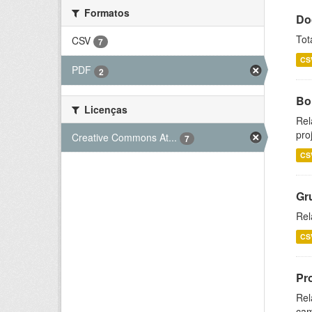
Formatos
Do
Tot
CSV
7
CS
PDF
2
Bol
Licenças
Rel
pro
Creative Commons At...
7
CS
Gr
Rel
CS
Pr
Rel
cam