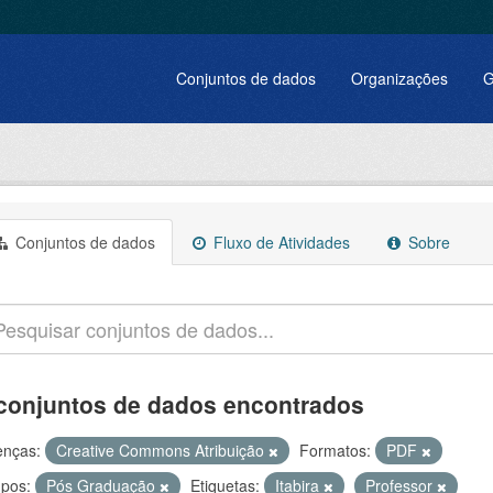
Conjuntos de dados
Organizações
G
Conjuntos de dados
Fluxo de Atividades
Sobre
conjuntos de dados encontrados
enças:
Creative Commons Atribuição
Formatos:
PDF
pos:
Pós Graduação
Etiquetas:
Itabira
Professor