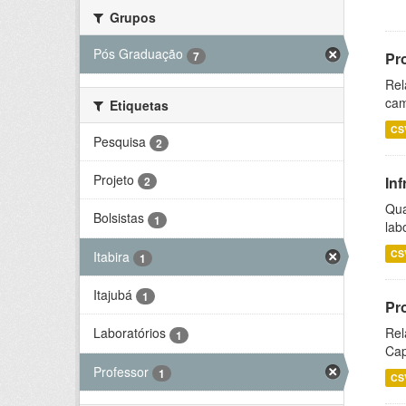
Grupos
Pós Graduação
7
Pr
Rel
cam
Etiquetas
CS
Pesquisa
2
Projeto
Inf
2
Qua
Bolsistas
1
lab
CS
Itabira
1
Itajubá
1
Pr
Rel
Laboratórios
1
Cap
Professor
1
CS