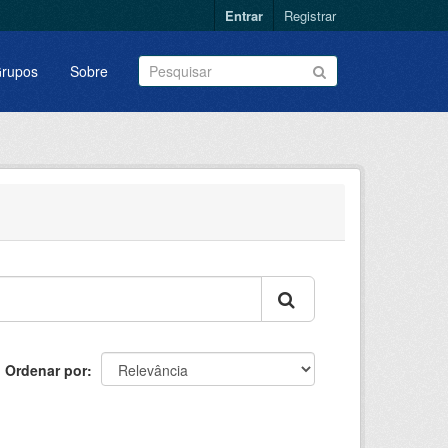
Entrar
Registrar
rupos
Sobre
Ordenar por