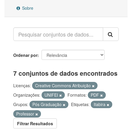
Sobre
Ordenar por
7 conjuntos de dados encontrados
Licenças:
Creative Commons Atribuição
Organizações:
UNIFEI
Formatos:
PDF
Grupos:
Pós Graduação
Etiquetas:
Itabira
Professor
Filtrar Resultados