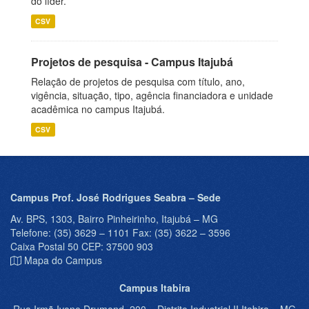
do líder.
CSV
Projetos de pesquisa - Campus Itajubá
Relação de projetos de pesquisa com título, ano,
vigência, situação, tipo, agência financiadora e unidade
acadêmica no campus Itajubá.
CSV
Campus Prof. José Rodrigues Seabra – Sede
Av. BPS, 1303, Bairro Pinheirinho, Itajubá – MG
Telefone: (35) 3629 – 1101 Fax: (35) 3622 – 3596
Caixa Postal 50 CEP: 37500 903
Mapa do Campus
Campus Itabira