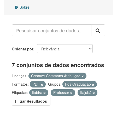
Sobre
Ordenar por
7 conjuntos de dados encontrados
Licenças:
Creative Commons Atribuição
Formatos:
PDF
Grupos:
Pós Graduação
Etiquetas:
Itabira
Professor
Itajubá
Filtrar Resultados