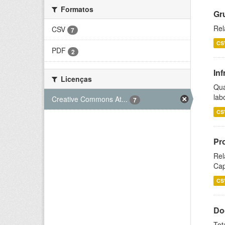
Formatos
Gr
Rel
CSV
7
CS
PDF
2
Inf
Licenças
Qua
lab
Creative Commons At...
7
CS
Pr
Rel
Cap
CS
Do
Tot