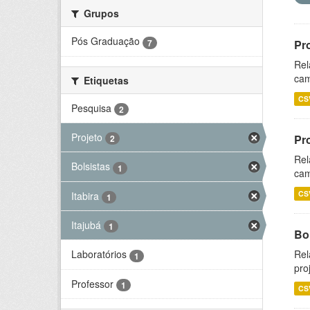
Grupos
Pós Graduação
7
Pr
Rel
cam
Etiquetas
CS
Pesquisa
2
Projeto
Pr
2
Rel
Bolsistas
1
cam
CS
Itabira
1
Itajubá
1
Bol
Rel
Laboratórios
1
pro
Professor
1
CS