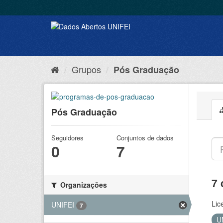
Grupos
Pós Graduação
Pós Graduação
Seguidores
Conjuntos de dados
0
7
7 
Organizações
Lic
UNIFEI
7
U