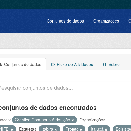
Conjuntos de dados
Organizações
G
Conjuntos de dados
Fluxo de Atividades
Sobre
conjuntos de dados encontrados
enças:
Creative Commons Atribuição
Organizações:
NIFEI
Etiquetas:
Itabira
Projeto
Itajubá
Bolsist