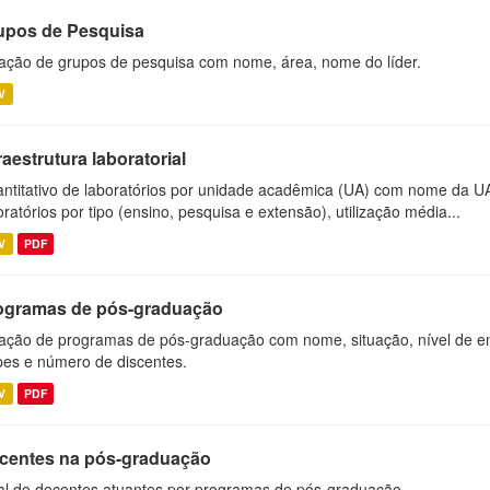
upos de Pesquisa
ação de grupos de pesquisa com nome, área, nome do líder.
V
raestrutura laboratorial
ntitativo de laboratórios por unidade acadêmica (UA) com nome da U
oratórios por tipo (ensino, pesquisa e extensão), utilização média...
V
PDF
ogramas de pós-graduação
ação de programas de pós-graduação com nome, situação, nível de ens
es e número de discentes.
V
PDF
centes na pós-graduação
al de docentes atuantes por programas de pós-graduação.