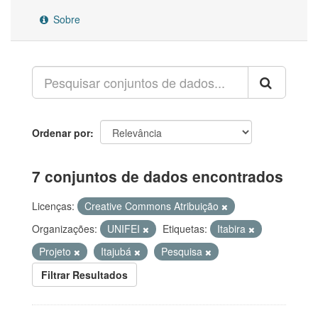
Sobre
Ordenar por
7 conjuntos de dados encontrados
Licenças:
Creative Commons Atribuição
Organizações:
UNIFEI
Etiquetas:
Itabira
Projeto
Itajubá
Pesquisa
Filtrar Resultados