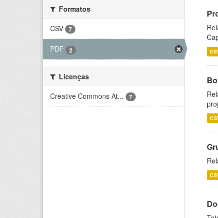
Formatos
Pr
Rel
CSV
7
Cap
PDF
2
CS
Licenças
Bol
Rel
Creative Commons At...
7
pro
CS
Gr
Rel
CS
Do
Tot