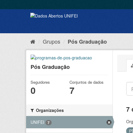
Grupos
Pós Graduação
Pós Graduação
Seguidores
Conjuntos de dados
0
7
7 
Organizações
Org
UNIFEI
7
P