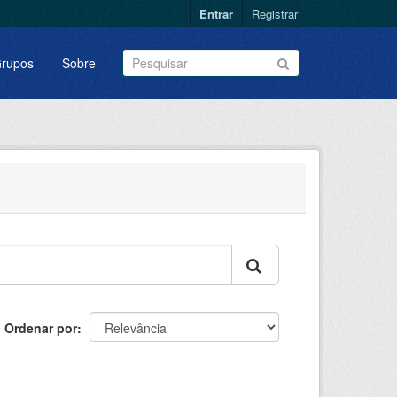
Entrar
Registrar
rupos
Sobre
Ordenar por