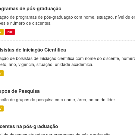
ogramas de pós-graduação
ação de programas de pós-graduação com nome, situação, nível de ens
es e número de discentes.
V
PDF
sistas de Iniciação Científica
ação de bolsistas de iniciação científica com nome do discente, número 
jeto, ano, vigência, situação, unidade acadêmica.
V
upos de Pesquisa
ação de grupos de pesquisa com nome, área, nome do líder.
V
centes na pós-graduação
al de docentes atuantes por programas de pós-graduação.