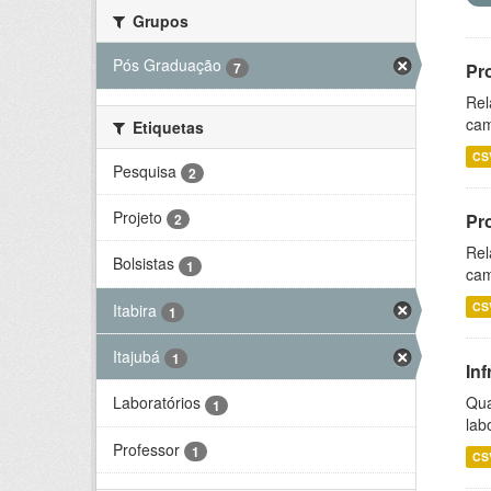
Grupos
Pós Graduação
7
Pr
Rel
cam
Etiquetas
CS
Pesquisa
2
Projeto
Pr
2
Rel
Bolsistas
1
cam
CS
Itabira
1
Itajubá
1
Inf
Qua
Laboratórios
1
lab
Professor
1
CS