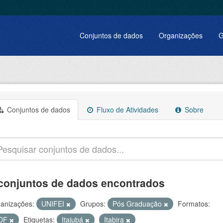
Conjuntos de dados
Organizações
G
Conjuntos de dados
Fluxo de Atividades
Sobre
conjuntos de dados encontrados
anizações:
UNIFEI
Grupos:
Pós Graduação
Formatos:
DF
Etiquetas:
Itajubá
Itabira