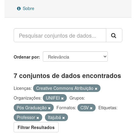
Sobre
Ordenar por
7 conjuntos de dados encontrados
Licenças:
Creative Commons Atribuição
Organizações:
UNIFEI
Grupos:
Pós Graduação
Formatos:
CSV
Etiquetas:
Professor
Itajubá
Filtrar Resultados