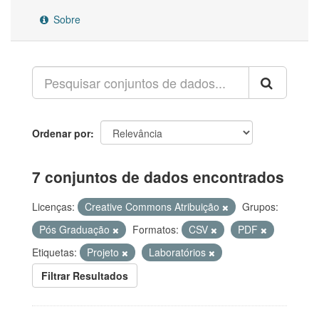
Sobre
Ordenar por
7 conjuntos de dados encontrados
Licenças:
Creative Commons Atribuição
Grupos:
Pós Graduação
Formatos:
CSV
PDF
Etiquetas:
Projeto
Laboratórios
Filtrar Resultados