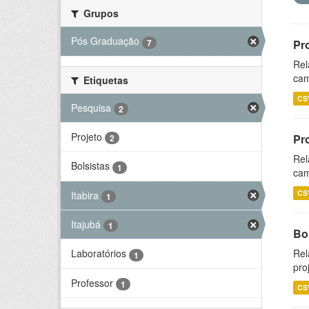
Grupos
Pós Graduação
7
Pr
Rel
cam
Etiquetas
CS
Pesquisa
2
Projeto
Pr
2
Rel
Bolsistas
1
cam
CS
Itabira
1
Itajubá
1
Bol
Rel
Laboratórios
1
pro
Professor
1
CS