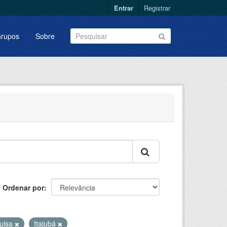
Entrar
Registrar
rupos
Sobre
Ordenar por
uisa
Itajubá