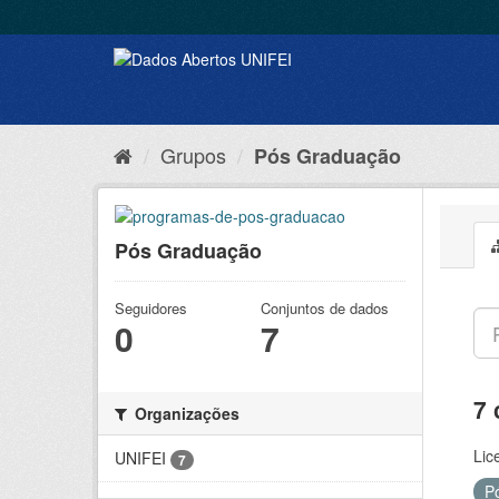
Grupos
Pós Graduação
Pós Graduação
Seguidores
Conjuntos de dados
0
7
7 
Organizações
Lic
UNIFEI
7
P