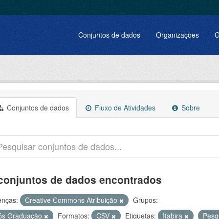
Conjuntos de dados
Organizações
G
Conjuntos de dados
Fluxo de Atividades
Sobre
conjuntos de dados encontrados
enças:
Creative Commons Atribuição
Grupos:
ós Graduação
Formatos:
CSV
Etiquetas:
Itabira
Pesq