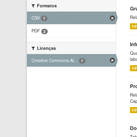
Formatos
Gr
Rel
CSV
7
CS
PDF
2
Inf
Licenças
Qua
lab
Creative Commons At...
7
CS
Pr
Rel
Cap
CS
Do
Tot