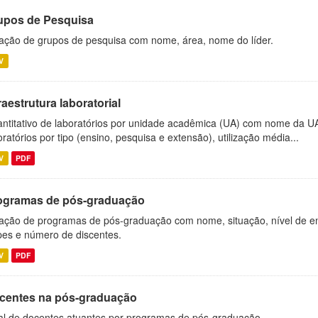
upos de Pesquisa
ação de grupos de pesquisa com nome, área, nome do líder.
V
raestrutura laboratorial
ntitativo de laboratórios por unidade acadêmica (UA) com nome da U
oratórios por tipo (ensino, pesquisa e extensão), utilização média...
V
PDF
ogramas de pós-graduação
ação de programas de pós-graduação com nome, situação, nível de ens
es e número de discentes.
V
PDF
centes na pós-graduação
al de docentes atuantes por programas de pós-graduação.