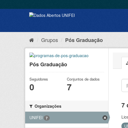
Grupos
Pós Graduação
Pós Graduação
Seguidores
Conjuntos de dados
0
7
7 
Organizações
Lic
UNIFEI
7
U