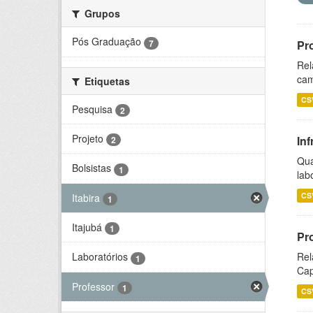
Grupos
Pós Graduação
7
Pr
Rel
cam
Etiquetas
CS
Pesquisa
2
Projeto
Inf
2
Qua
Bolsistas
1
lab
CS
Itabira
1
Itajubá
1
Pr
Rel
Laboratórios
1
Cap
Professor
1
CS