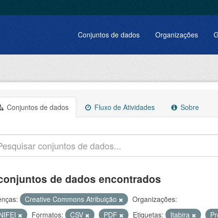
Conjuntos de dados
Organizações
G
Conjuntos de dados
Fluxo de Atividades
Sobre
conjuntos de dados encontrados
enças:
Creative Commons Atribuição
Organizações:
NIFEI
Formatos:
CSV
PDF
Etiquetas:
Itabira
Pr