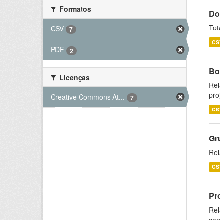
Formatos
Do
Tot
CSV
7
CS
PDF
2
Bol
Licenças
Rel
pro
Creative Commons At...
7
CS
Gr
Rel
CS
Pr
Rel
cam