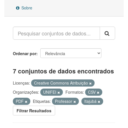
Sobre
Ordenar por
7 conjuntos de dados encontrados
Licenças:
Creative Commons Atribuição
Organizações:
UNIFEI
Formatos:
CSV
PDF
Etiquetas:
Professor
Itajubá
Filtrar Resultados