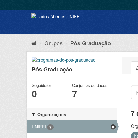
Grupos
Pós Graduação
Pós Graduação
Seguidores
Conjuntos de dados
0
7
7 
Organizações
Org
UNIFEI
7
It