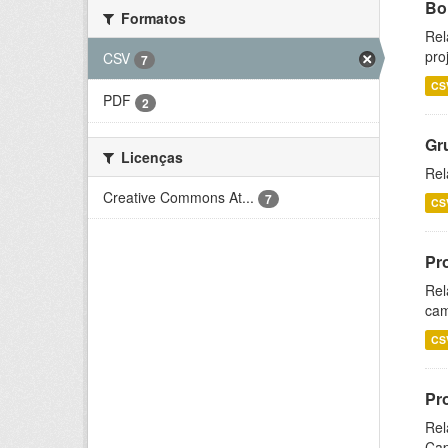
Bol
Formatos
Rel
pro
CSV
7
CS
PDF
2
Gr
Licenças
Rel
Creative Commons At...
7
CS
Pr
Rel
cam
CS
Pr
Rel
Cap