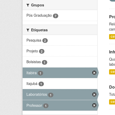
Grupos
Pós Graduação
7
Pr
Rel
cam
Etiquetas
CS
Pesquisa
2
Projeto
Inf
2
Qua
Bolsistas
1
lab
CS
Itabira
1
Itajubá
1
Do
Tot
Laboratórios
1
CS
Professor
1