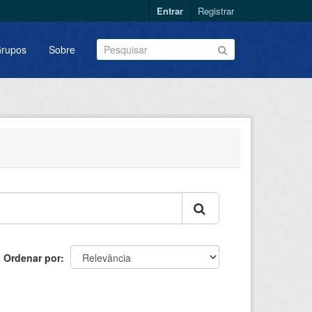
Entrar
Registrar
rupos
Sobre
Ordenar por