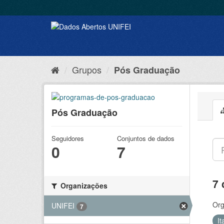
Grupos
Pós Graduação
Pós Graduação
Seguidores
Conjuntos de dados
0
7
7 
Organizações
Org
UNIFEI
7
It