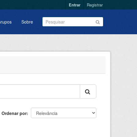
Entrar
Registrar
rupos
Sobre
Ordenar por