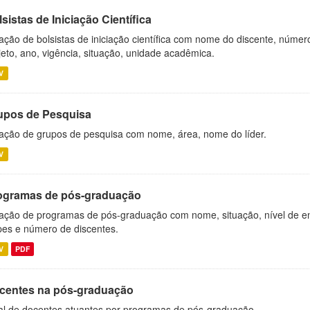
sistas de Iniciação Científica
ação de bolsistas de iniciação científica com nome do discente, número 
jeto, ano, vigência, situação, unidade acadêmica.
V
upos de Pesquisa
ação de grupos de pesquisa com nome, área, nome do líder.
V
ogramas de pós-graduação
ação de programas de pós-graduação com nome, situação, nível de ens
es e número de discentes.
V
PDF
centes na pós-graduação
al de docentes atuantes por programas de pós-graduação.