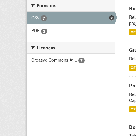
Formatos
Bol
Rel
CSV
7
pro
PDF
2
CS
Licenças
Gr
Rel
Creative Commons At...
7
CS
Pr
Rel
Cap
CS
Do
Tot