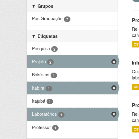
Grupos
Pós Graduação
7
Pr
Rel
cam
Etiquetas
CS
Pesquisa
2
Projeto
Inf
2
Qua
Bolsistas
1
lab
CS
Itabira
1
Itajubá
1
Pr
Rel
Laboratórios
1
cam
Professor
1
CS