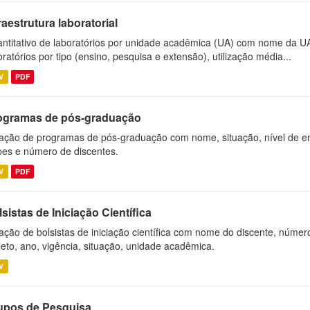
raestrutura laboratorial
ntitativo de laboratórios por unidade acadêmica (UA) com nome da U
oratórios por tipo (ensino, pesquisa e extensão), utilização média...
V
PDF
ogramas de pós-graduação
ação de programas de pós-graduação com nome, situação, nível de ens
es e número de discentes.
V
PDF
sistas de Iniciação Científica
ação de bolsistas de iniciação científica com nome do discente, número 
jeto, ano, vigência, situação, unidade acadêmica.
V
upos de Pesquisa