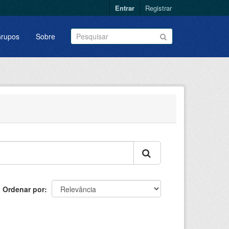
Entrar
Registrar
rupos
Sobre
Ordenar por