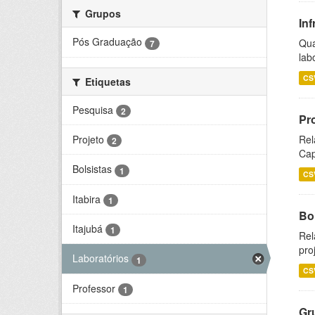
Grupos
Inf
Pós Graduação
Qua
7
lab
CS
Etiquetas
Pesquisa
2
Pr
Projeto
Rel
2
Cap
Bolsistas
1
CS
Itabira
1
Bol
Itajubá
1
Rel
pro
Laboratórios
1
CS
Professor
1
Gr