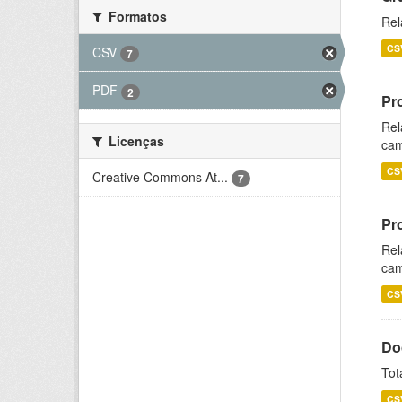
Formatos
Rel
CS
CSV
7
PDF
2
Pr
Rel
Licenças
cam
CS
Creative Commons At...
7
Pr
Rel
cam
CS
Do
Tot
CS