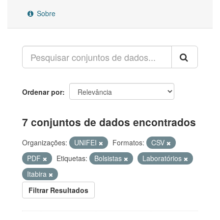
Sobre
Ordenar por
7 conjuntos de dados encontrados
Organizações:
UNIFEI
Formatos:
CSV
PDF
Etiquetas:
Bolsistas
Laboratórios
Itabira
Filtrar Resultados