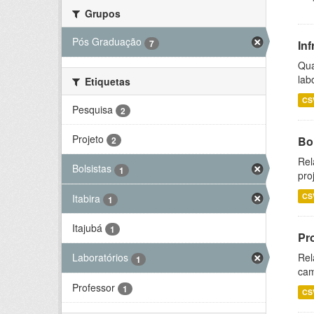
Grupos
Pós Graduação
7
Inf
Qua
lab
Etiquetas
CS
Pesquisa
2
Projeto
Bol
2
Rel
Bolsistas
1
pro
CS
Itabira
1
Itajubá
1
Pr
Rel
Laboratórios
1
cam
Professor
1
CS