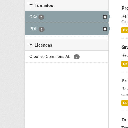
Formatos
Pr
Rel
CSV
7
Cap
PDF
2
CS
Licenças
Gr
Rel
Creative Commons At...
7
CS
Pr
Rel
cam
CS
Do
Tot