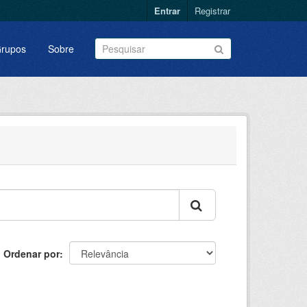
Entrar
Registrar
rupos
Sobre
Ordenar por