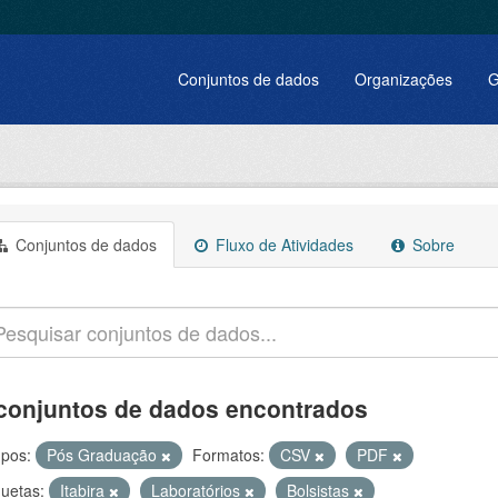
Conjuntos de dados
Organizações
G
Conjuntos de dados
Fluxo de Atividades
Sobre
conjuntos de dados encontrados
pos:
Pós Graduação
Formatos:
CSV
PDF
quetas:
Itabira
Laboratórios
Bolsistas