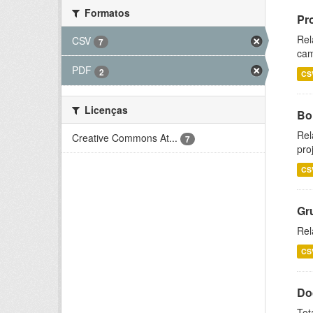
Formatos
Pr
Rel
CSV
7
cam
PDF
2
CS
Licenças
Bol
Rel
Creative Commons At...
7
pro
CS
Gr
Rel
CS
Do
Tot