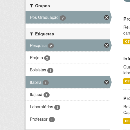
Grupos
Pós Graduação
7
Pr
Rel
cam
Etiquetas
CS
Pesquisa
2
Projeto
Inf
2
Qua
Bolsistas
1
lab
CS
Itabira
1
Itajubá
1
Pr
Rel
Laboratórios
1
Cap
Professor
1
CS