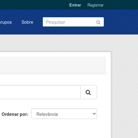
Entrar
Registrar
rupos
Sobre
Ordenar por