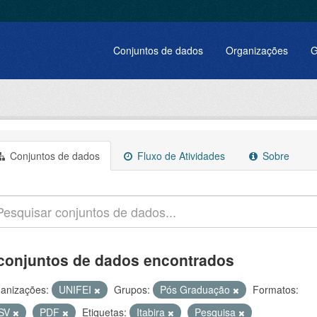
Conjuntos de dados
Organizações
G
Conjuntos de dados
Fluxo de Atividades
Sobre
conjuntos de dados encontrados
anizações:
UNIFEI
Grupos:
Pós Graduação
Formatos:
SV
PDF
Etiquetas:
Itabira
Pesquisa