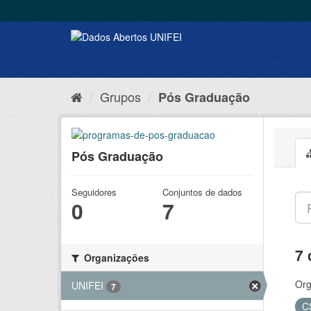
Grupos
Pós Graduação
Pós Graduação
Seguidores
Conjuntos de dados
0
7
7 
Organizações
Org
UNIFEI
7
C