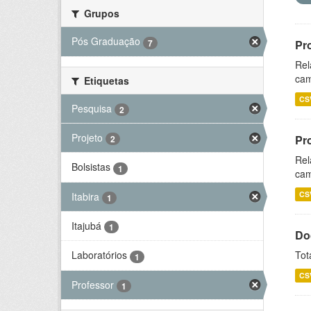
Grupos
Pós Graduação
7
Pr
Rel
cam
Etiquetas
CS
Pesquisa
2
Projeto
Pr
2
Rel
Bolsistas
1
cam
CS
Itabira
1
Itajubá
1
Do
Tot
Laboratórios
1
CS
Professor
1