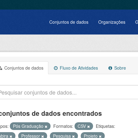
Conjuntos de dados
Organizações
G
Conjuntos de dados
Fluxo de Atividades
Sobre
conjuntos de dados encontrados
pos:
Pós Graduação
Formatos:
CSV
Etiquetas:
abira
Professor
Pesquisa
Projeto