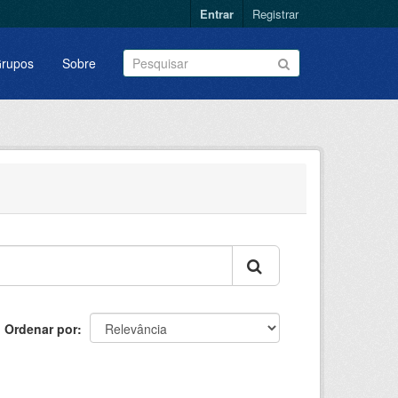
Entrar
Registrar
rupos
Sobre
Ordenar por