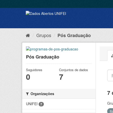
Grupos
Pós Graduação
Pós Graduação
Seguidores
Conjuntos de dados
0
7
7 
Organizações
Gru
UNIFEI
7
It