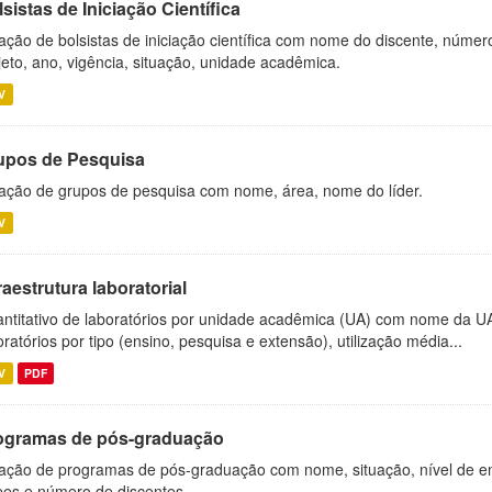
sistas de Iniciação Científica
ação de bolsistas de iniciação científica com nome do discente, número 
jeto, ano, vigência, situação, unidade acadêmica.
V
upos de Pesquisa
ação de grupos de pesquisa com nome, área, nome do líder.
V
raestrutura laboratorial
ntitativo de laboratórios por unidade acadêmica (UA) com nome da U
oratórios por tipo (ensino, pesquisa e extensão), utilização média...
V
PDF
ogramas de pós-graduação
ação de programas de pós-graduação com nome, situação, nível de ens
es e número de discentes.