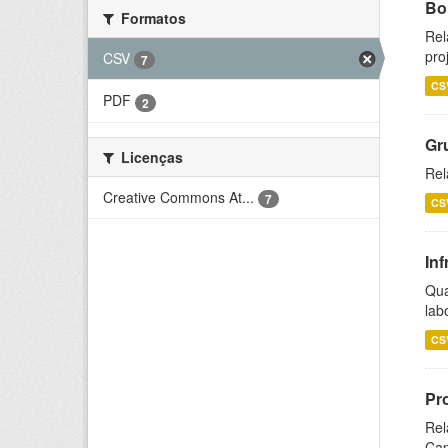
Bol
Formatos
Rel
pro
CSV
7
CS
PDF
2
Gr
Licenças
Rel
Creative Commons At...
7
CS
Inf
Qua
lab
CS
Pr
Rel
Cap