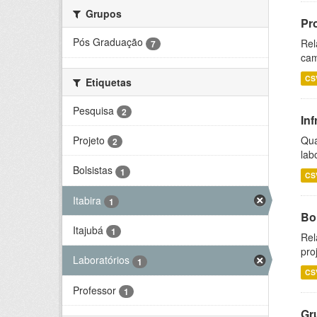
Grupos
Pr
Pós Graduação
Rel
7
cam
CS
Etiquetas
Pesquisa
2
Inf
Projeto
Qua
2
lab
Bolsistas
1
CS
Itabira
1
Bol
Itajubá
1
Rel
pro
Laboratórios
1
CS
Professor
1
Gr