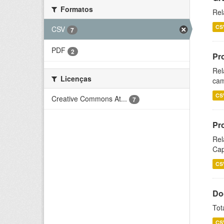
Formatos
Rel
CS
CSV
7
PDF
2
Pr
Rel
Licenças
cam
CS
Creative Commons At...
7
Pr
Rel
Cap
CS
Do
Tot
CS