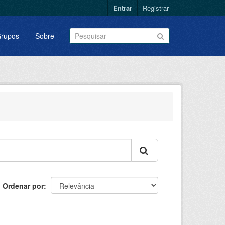
Entrar
Registrar
rupos
Sobre
Ordenar por