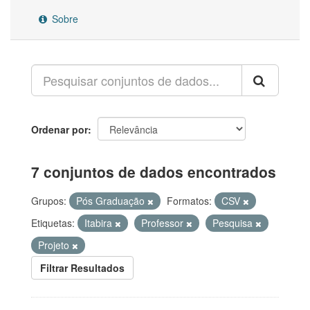
Sobre
Ordenar por
7 conjuntos de dados encontrados
Grupos:
Pós Graduação
Formatos:
CSV
Etiquetas:
Itabira
Professor
Pesquisa
Projeto
Filtrar Resultados