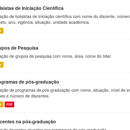
sistas de Iniciação Científica
ação de bolsistas de iniciação científica com nome do discente, número 
jeto, ano, vigência, situação, unidade acadêmica.
V
upos de Pesquisa
ação de grupos de pesquisa com nome, área, nome do líder.
V
ogramas de pós-graduação
ação de programas de pós-graduação com nome, situação, nível de ens
es e número de discentes.
V
PDF
centes na pós-graduação
al de docentes atuantes por programas de pós-graduação.