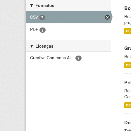
Formatos
Bol
Rel
CSV
7
pro
PDF
2
CS
Licenças
Gr
Rel
Creative Commons At...
7
CS
Pr
Rel
Cap
CS
Do
Tot