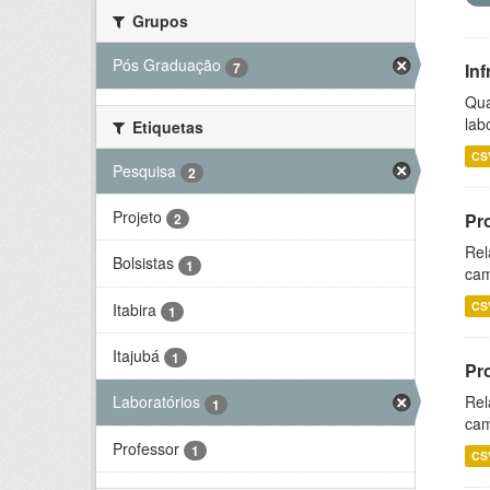
Grupos
Pós Graduação
7
Inf
Qua
lab
Etiquetas
CS
Pesquisa
2
Projeto
Pr
2
Rel
Bolsistas
1
cam
CS
Itabira
1
Itajubá
1
Pr
Rel
Laboratórios
1
cam
Professor
1
CS