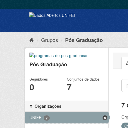
Grupos
Pós Graduação
Pós Graduação
Seguidores
Conjuntos de dados
0
7
7 
Organizações
Org
UNIFEI
7
C