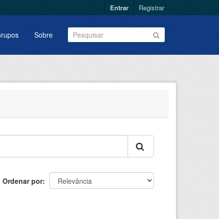
Entrar
Registrar
rupos
Sobre
Ordenar por