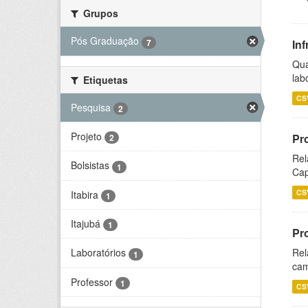
Grupos
Pós Graduação
7
Inf
Qua
lab
Etiquetas
CS
Pesquisa
2
Projeto
Pr
2
Rel
Bolsistas
1
Cap
CS
Itabira
1
Itajubá
1
Pr
Rel
Laboratórios
1
cam
Professor
1
CS