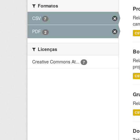
Formatos
Pr
Rel
CSV
7
cam
PDF
2
CS
Licenças
Bol
Rel
Creative Commons At...
7
pro
CS
Gr
Rel
CS
Do
Tot