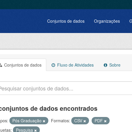
Conjuntos de dados
Organizações
G
Conjuntos de dados
Fluxo de Atividades
Sobre
conjuntos de dados encontrados
pos:
Pós Graduação
Formatos:
CSV
PDF
quetas:
Pesquisa