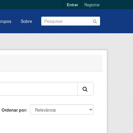
Entrar
Registrar
rupos
Sobre
Ordenar por