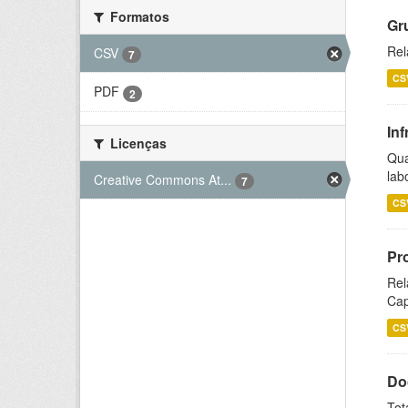
Formatos
Gr
Rel
CSV
7
CS
PDF
2
Inf
Licenças
Qua
lab
Creative Commons At...
7
CS
Pr
Rel
Cap
CS
Do
Tot