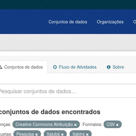
Conjuntos de dados
Organizações
G
Conjuntos de dados
Fluxo de Atividades
Sobre
conjuntos de dados encontrados
enças:
Creative Commons Atribuição
Formatos:
CSV
quetas:
Pesquisa
Itajubá
Itabira