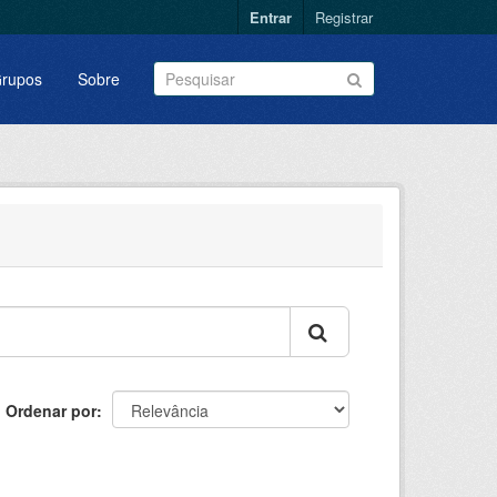
Entrar
Registrar
rupos
Sobre
Ordenar por