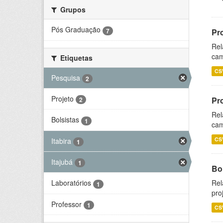
Grupos
Pós Graduação
7
Pr
Rel
cam
Etiquetas
CS
Pesquisa
2
Projeto
Pr
2
Rel
Bolsistas
1
cam
CS
Itabira
1
Itajubá
1
Bol
Rel
Laboratórios
1
pro
Professor
1
CS