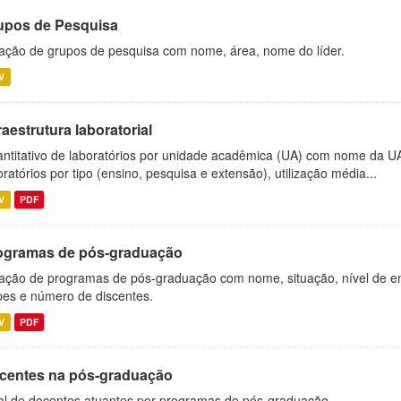
upos de Pesquisa
ação de grupos de pesquisa com nome, área, nome do líder.
V
raestrutura laboratorial
ntitativo de laboratórios por unidade acadêmica (UA) com nome da U
oratórios por tipo (ensino, pesquisa e extensão), utilização média...
V
PDF
ogramas de pós-graduação
ação de programas de pós-graduação com nome, situação, nível de ens
es e número de discentes.
V
PDF
centes na pós-graduação
al de docentes atuantes por programas de pós-graduação.