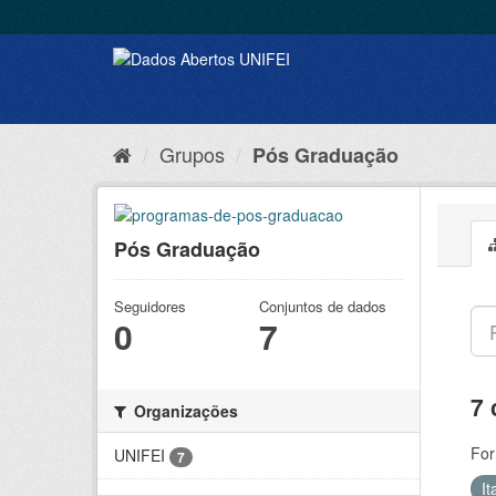
Grupos
Pós Graduação
Pós Graduação
Seguidores
Conjuntos de dados
0
7
7 
Organizações
For
UNIFEI
7
It