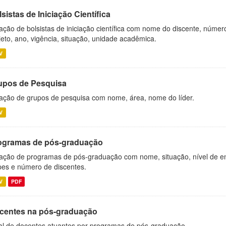
sistas de Iniciação Científica
ação de bolsistas de iniciação científica com nome do discente, número 
jeto, ano, vigência, situação, unidade acadêmica.
V
upos de Pesquisa
ação de grupos de pesquisa com nome, área, nome do líder.
V
ogramas de pós-graduação
ação de programas de pós-graduação com nome, situação, nível de ens
es e número de discentes.
V
PDF
centes na pós-graduação
al de docentes atuantes por programas de pós-graduação.