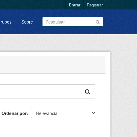
Entrar
Registrar
rupos
Sobre
Ordenar por