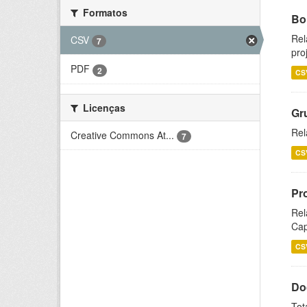
Formatos
Bol
Rel
CSV
7
pro
PDF
2
CS
Licenças
Gr
Rel
Creative Commons At...
7
CS
Pr
Rel
Cap
CS
Do
Tot