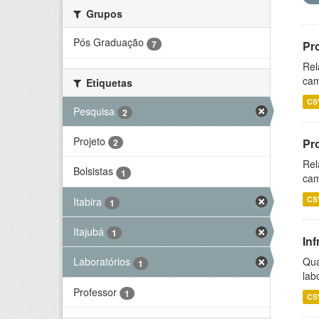
Grupos
Pós Graduação
7
Pr
Rel
cam
Etiquetas
CS
Pesquisa
2
Projeto
Pr
2
Rel
Bolsistas
1
cam
CS
Itabira
1
Itajubá
1
Inf
Qua
Laboratórios
1
lab
Professor
1
CS