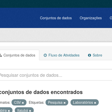
Conjuntos de dados
Organizações
G
Conjuntos de dados
Fluxo de Atividades
Sobre
conjuntos de dados encontrados
matos:
CSV
Etiquetas:
Pesquisa
Laboratórios
abira
Itajubá