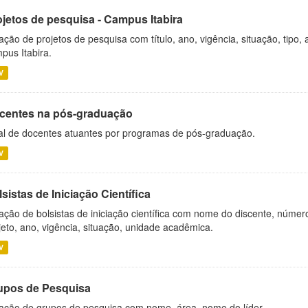
ojetos de pesquisa - Campus Itabira
ação de projetos de pesquisa com título, ano, vigência, situação, tipo
pus Itabira.
V
centes na pós-graduação
al de docentes atuantes por programas de pós-graduação.
V
sistas de Iniciação Científica
ação de bolsistas de iniciação científica com nome do discente, número 
jeto, ano, vigência, situação, unidade acadêmica.
V
upos de Pesquisa
ação de grupos de pesquisa com nome, área, nome do líder.