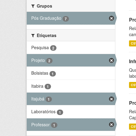
Grupos
Pós Graduação
7
Pr
Rel
cam
Etiquetas
CS
Pesquisa
2
Projeto
Inf
2
Qua
Bolsistas
1
lab
CS
Itabira
1
Itajubá
1
Pr
Rel
Laboratórios
1
Cap
Professor
1
CS