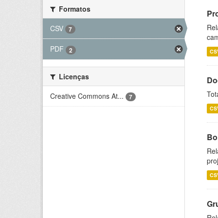
Formatos
Pr
Rel
CSV
7
cam
PDF
2
CS
Licenças
Do
Tot
Creative Commons At...
7
CS
Bol
Rel
pro
CS
Gr
Rel