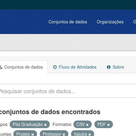
Conjuntos de dados
Organizações
G
Conjuntos de dados
Fluxo de Atividades
Sobre
conjuntos de dados encontrados
pos:
Pós Graduação
Formatos:
CSV
PDF
quetas:
Projeto
Professor
Itajubá