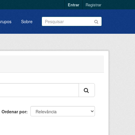
Entrar
Registrar
rupos
Sobre
Ordenar por