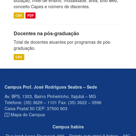
situação, nível de ensino, modalidade, área, sítio web,
conceito Capes e número de discentes.
CSV
PDF
Docentes na pós-graduação
Total de docentes atuantes por programas de pós-
graduação.
CSV
Campus Prof. José Rodrigues Seabra – Sede
Av. BPS, 1303, Bairro Pinheirinho, Itajubá – MG
Telefone: (35) 3629 – 1101 Fax: (35) 3622 – 3596
Caixa Postal 50 CEP: 37500 903
Mapa do Campus
Campus Itabira