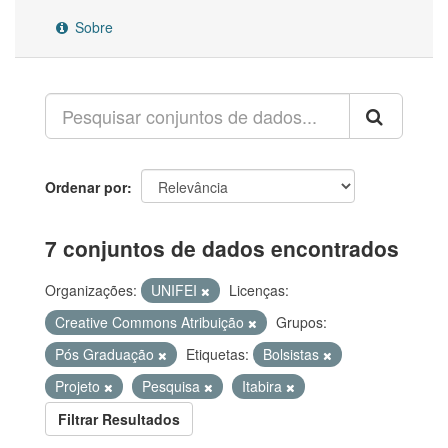
Sobre
Ordenar por
7 conjuntos de dados encontrados
Organizações:
UNIFEI
Licenças:
Creative Commons Atribuição
Grupos:
Pós Graduação
Etiquetas:
Bolsistas
Projeto
Pesquisa
Itabira
Filtrar Resultados